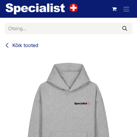
Skip to Content
Kõik tooted