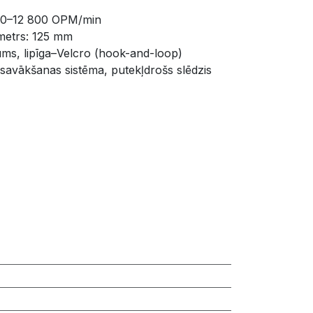
000–12 800 OPM/min
metrs: 125 mm
ums, lipīga–Velcro (hook-and-loop) 
 savākšanas sistēma, putekļdrošs slēdzis