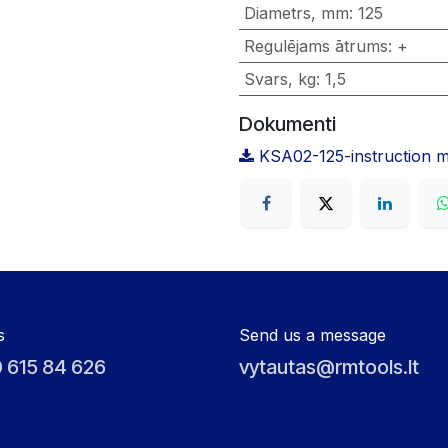
Diametrs, mm
:
125
Regulējams ātrums
:
+
Svars, kg
:
1,5
Dokumenti
KSA02-125-instruction m
s
Send us a message
 615 84 626
vytautas@rmtools.lt