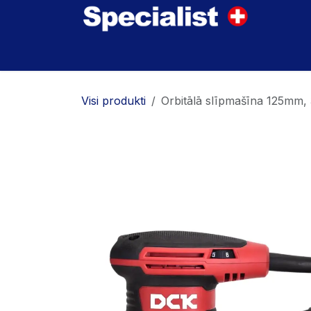
Skip to Content
Home
Innovations
Products
Where to
Visi produkti
Orbitālā slīpmašīna 125mm