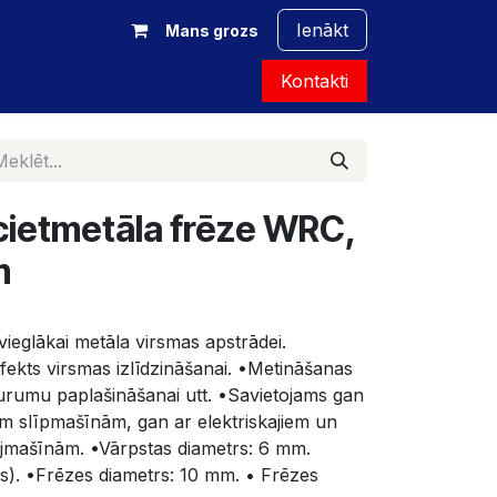
Ienākt
Mans grozs
Kontakti
ietmetāla frēze WRC,
m
vieglākai metāla virsmas apstrādei. 
fekts virsmas izlīdzināšanai. •Metināšanas 
urumu paplašināšanai utt. •Savietojams gan 
ām slīpmašīnām, gan ar elektriskajiem un 
mašīnām. •Vārpstas diametrs: 6 mm. 
s). •Frēzes diametrs: 10 mm. • Frēzes 