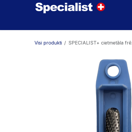
Skip to Content
Home
Innovations
Products
Where to
Visi produkti
SPECIALIST+ cietmetāla fr