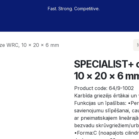
Fast. Strong. Competitive.
 buy
Our sportsmen
Contacts
Amati
ēze WRC, 10 x 20 x 6 mm
SPECIALIST+ c
10 x 20 x 6 m
Product code:
64/9-1002
Karbīda griezējs ērtākai un 
Funkcijas un īpašības: •Per
savienojumu slīpēšanai, ca
ar pneimatiskajiem lineāraj
bezvadu skrūvgriežiem/urbj
•Forma:C (noapaļots cilindr