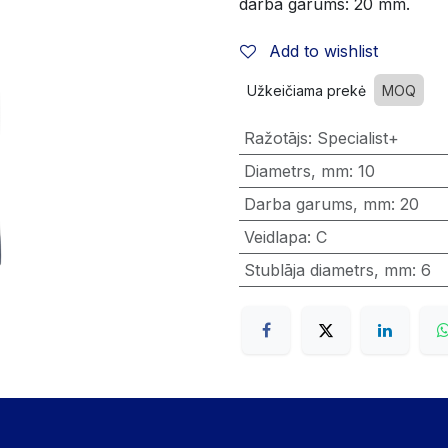
darba garums: 20 mm.
Add to wishlist
Užkeičiama prekė
MOQ
Ražotājs
:
Specialist+
Diametrs, mm
:
10
Darba garums, mm
:
20
Veidlapa
:
C
Stublāja diametrs, mm
:
6