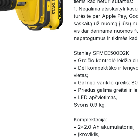
tiems kad neturi sutarties:
1. Negalima atsiskaityti kasoj
turėsite per Apple Pay, Goo
sąskaitą už nuomą į jūsų nur
vis dar deriname nuomos fu
nepatogumus ir tikimės kad
Stanley SFMCE500D2K
• Greičio kontrolė leidžia d
• Dėl kompaktiško ir lengvo 
vietas;
• Galingo variklio greitis: 
• Priedus galima greitai ir le
• LED apšvietimas;
Svoris 0.9 kg.
Komplektacija:
• 2x2.0 Ah akumuliatoriai;
• Įkroviklis;