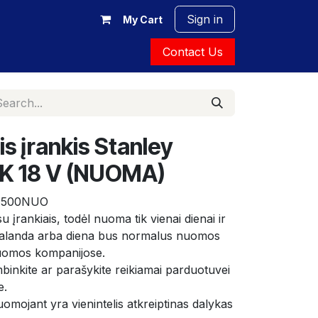
Sign in
My Cart
Contact Us
s įrankis Stanley
 18 V (NUOMA)
E500NUO
 įrankiais, todėl nuoma tik vienai dienai ir 
 valanda arba diena bus normalus nuomos 
 nuomos kompanijose.
binkite ar parašykite reikiamai parduotuvei 
e.
mojant yra vienintelis atkreiptinas dalykas 