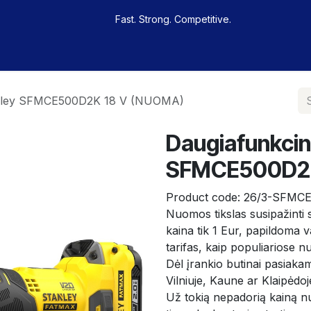
Fast. Strong. Competitive.
 buy
Our sportsmen
Contacts
Jobs
tanley SFMCE500D2K 18 V (NUOMA)
Daugiafunkcini
SFMCE500D2K
Product code:
26/3-SFMC
Nuomos tikslas susipažinti su
kaina tik 1 Eur, papildoma
tarifas, kaip populiariose
Dėl įrankio butinai pasiakam
Vilniuje, Kaune ar Klaipėdoj
Už tokią nepadorią kainą nuo