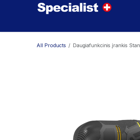
Skip to Content
Home
Innovations
Products
Where to
All Products
Daugiafunkcinis įrankis S