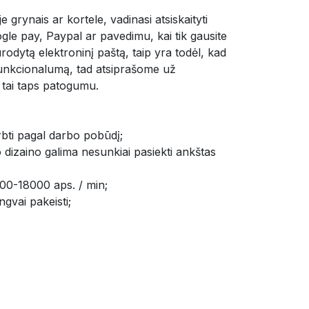
e grynais ar kortele, vadinasi atsiskaityti 
gle pay, Paypal ar pavedimu, kai tik gausite 
odytą elektroninį paštą, taip yra todėl, kad 
nkcionalumą, tad atsiprašome už 
 tai taps patogumu.
irbti pagal darbo pobūdį;
dizaino galima nesunkiai pasiekti ankštas 
8000-18000 aps. / min;
ngvai pakeisti;