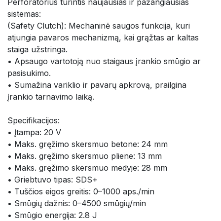
Perforatorius turintis naujausias ir pažangiausias 
sistemas:
(Safety Clutch): Mechaninė saugos funkcija, kuri 
atjungia pavaros mechanizmą, kai grąžtas ar kaltas 
staiga užstringa.
• Apsaugo vartotoją nuo staigaus įrankio smūgio ar 
pasisukimo.
• Sumažina variklio ir pavarų apkrovą, prailgina 
įrankio tarnavimo laiką.
Specifikacijos:
• Įtampa: 20 V
• Maks. gręžimo skersmuo betone: 24 mm
• Maks. gręžimo skersmuo pliene: 13 mm
• Maks. gręžimo skersmuo medyje: 28 mm
• Griebtuvo tipas: SDS+
• Tuščios eigos greitis: 0–1000 aps./min
• Smūgių dažnis: 0–4500 smūgių/min
• Smūgio energija: 2.8 J