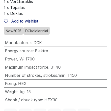
1 x Veržliaraktis
1 x Tepalas
1 x Dėklas
Add to wishlist
New2025
DCKelektriniai
Manufacturer
:
DCK
Energy source
:
Elektra
Power, W
:
1700
Maximum impact force, J
:
40
Number of strokes, strokes/min
:
1450
Fixing
:
HEX
Weight, kg
:
15
Shank / chuck type
:
HEX30