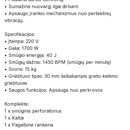
• Sumažina nuovargį ilgai dirbant.
• Apsaugo įrankio mechanizmus nuo perteklinių 
vibracijų.
Specifikacijos:
• Įtampa: 220 V
• Galia: 1700 W
• Smūgio energija: 40 J
• Smūgių dažnis: 1450 BPM (smūgių per minutę)
• Svoris: 15 kg
• Griebtuvo tipas: 30 mm šešiakampis greito keitimo 
griebtuvas
• Saugos funkcijos: Apsauga nuo perkrovos
Komplekte:
1 x smūginis perforatorius
1 x Kaltai
1 x Pagalbinė rankena