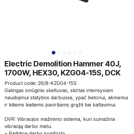
Electric Demolition Hammer 40J,
1700W, HEX30, KZG04-15S, DCK
Product code:
26/8-KZG04-15S
Galingas smūginis skeltuvas, skirtas intensyviam 
naudojimui statybos darbuose, ypač betonui, akmeniui 
ir kitiems kietiems paviršiams gręžti bei kaltavimui.
DVR: Vibracijos mažinimo sistema, kuri sumažina 
vibraciją darbo metu.
• Padidina darbo komfortą.