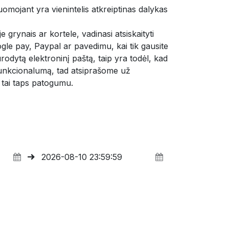
mojant yra vienintelis atkreiptinas dalykas 
e grynais ar kortele, vadinasi atsiskaityti 
gle pay, Paypal ar pavedimu, kai tik gausite 
odytą elektroninį paštą, taip yra todėl, kad 
nkcionalumą, tad atsiprašome už 
 tai taps patogumu.