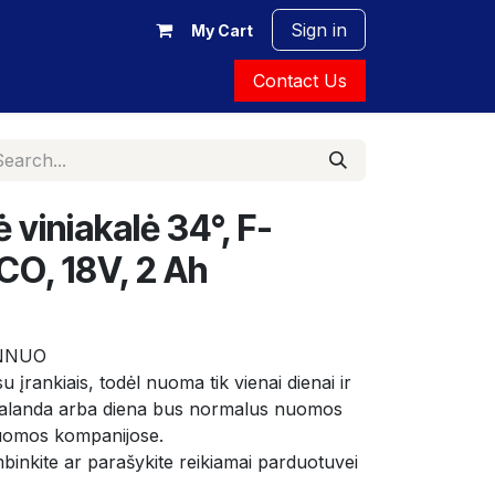
Sign in
My Cart
Contact Us
 viniakalė 34°, F-
O, 18V, 2 Ah
1NNUO
 įrankiais, todėl nuoma tik vienai dienai ir 
 valanda arba diena bus normalus nuomos 
 nuomos kompanijose.
binkite ar parašykite reikiamai parduotuvei 