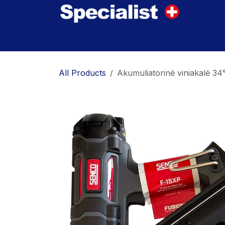
Skip to Content
Home
Innovations
Products
Where to
All Products
Akumuliatorinė viniakalė 