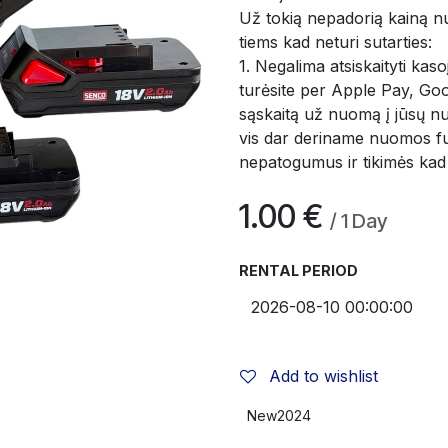
Už tokią nepadorią kainą nuo
tiems kad neturi sutarties:
1. Negalima atsiskaityti kasoj
turėsite per Apple Pay, Goo
sąskaitą už nuomą į jūsų nur
vis dar deriname nuomos fu
nepatogumus ir tikimės kad
1.00
€
/
1
Day
RENTAL PERIOD
Add to wishlist
New2024