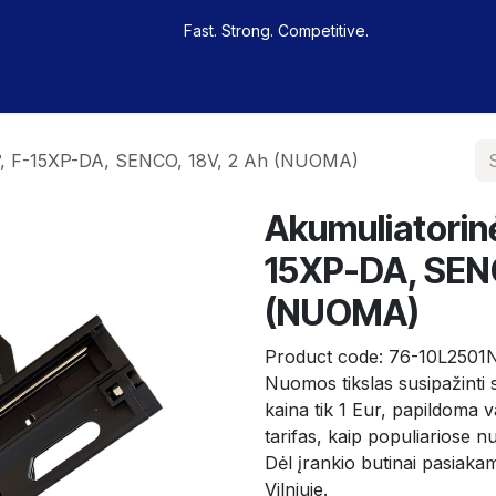
Fast. Strong. Competitive.
 buy
Our sportsmen
Contacts
Jobs
34°, F-15XP-DA, SENCO, 18V, 2 Ah (NUOMA)
Akumuliatorinė
15XP-DA, SENC
(NUOMA)
Product code:
76-10L250
Nuomos tikslas susipažinti su
kaina tik 1 Eur, papildoma
tarifas, kaip populiariose
Dėl įrankio butinai pasiakam
Vilniuje.