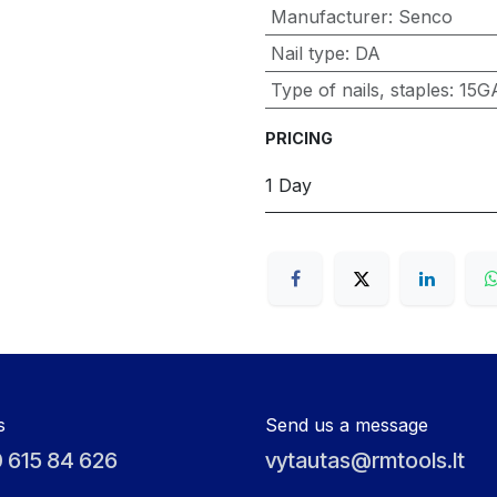
Manufacturer
:
Senco
Nail type
:
DA
Type of nails, staples
:
15G
PRICING
1 Day
s
Send us a message
 615 84 626
vytautas@rmtools.lt