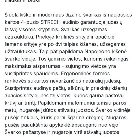
Šiuolaikiško ir modernaus dizaino švarkas iš naujausios 
kartos 4-pusio STRECH audinio garantuoja judesių 
laisvę visomis kryptimis. Švarkas užsegamas 
užtrauktuku. Priekyje krūtinės srityje ir apačioje 
liemens srityje yra po dvi talpias kišenes, užsegamas 
užtrauktukais. Taip pat papildoma Napoleono kišenė 
švarko viduje. Tos gaminio vietos, kurioms reikalingas 
maksimalus atsparumas - sujungimo vietose yra 
susitiprintos spaudėmis. Ergonominės formos 
rankovės sukurtos nevaržančios natūralių judesių. 
Sustiprintas audinys pečių, alkūnių ir priekinių kišenių 
apačios srityje, nes tai vietos, kurios gauna pastovų 
krūvį ar trintį. Papildomam matomumui tamsiu paros 
metu, nugaroje įsiūtos atšvaitų juostos. Švarko vidinėje 
pusėje tinklelis, kuris gerai išgarina drėgmę. Nugaros 
pusėje paaukštinta apykaklė apsauganti nuo vėjo. 
Švarko pažastyse ir nugaroje virš atšvaitų juostos 