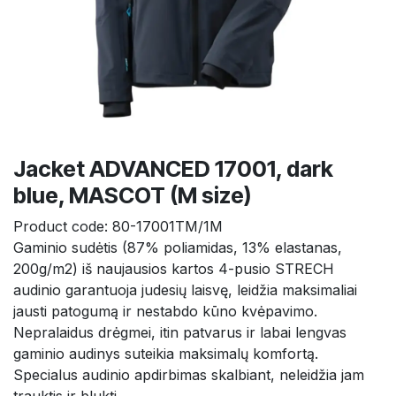
Jacket ADVANCED 17001, dark
blue, MASCOT (M size)
Product code:
80-17001TM/1M
Gaminio sudėtis (87% poliamidas, 13% elastanas, 
200g/m2) iš naujausios kartos 4-pusio STRECH 
audinio garantuoja judesių laisvę, leidžia maksimaliai 
jausti patogumą ir nestabdo kūno kvėpavimo. 
Nepralaidus drėgmei, itin patvarus ir labai lengvas 
gaminio audinys suteikia maksimalų komfortą. 
Specialus audinio apdirbimas skalbiant, neleidžia jam 
trauktis ir blukti.