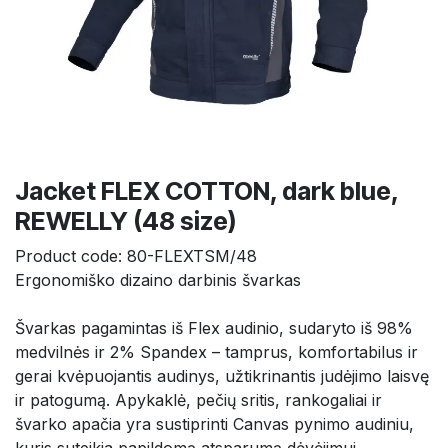
Jacket FLEX COTTON, dark blue,
REWELLY (48 size)
Product code:
80-FLEXTSM/48
Ergonomiško dizaino darbinis švarkas
Švarkas pagamintas iš Flex audinio, sudaryto iš 98% 
medvilnės ir 2% Spandex – tamprus, komfortabilus ir 
gerai kvėpuojantis audinys, užtikrinantis judėjimo laisvę 
ir patogumą. Apykaklė, pečių sritis, rankogaliai ir 
švarko apačia yra sustiprinti Canvas pynimo audiniu, 
kuris suteikia papildomą atsparumą dėvėjimui.