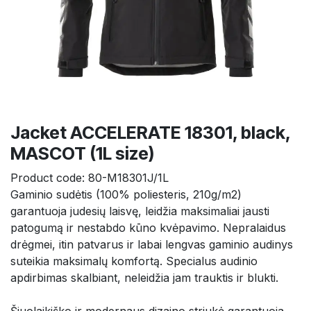
Jacket ACCELERATE 18301, black,
MASCOT (1L size)
Product code:
80-M18301J/1L
Gaminio sudėtis (100% poliesteris, 210g/m2) 
garantuoja judesių laisvę, leidžia maksimaliai jausti 
patogumą ir nestabdo kūno kvėpavimo. Nepralaidus 
drėgmei, itin patvarus ir labai lengvas gaminio audinys 
suteikia maksimalų komfortą. Specialus audinio 
apdirbimas skalbiant, neleidžia jam trauktis ir blukti.
Šiuolaikiško ir modernaus dizaino striukė garantuoja 